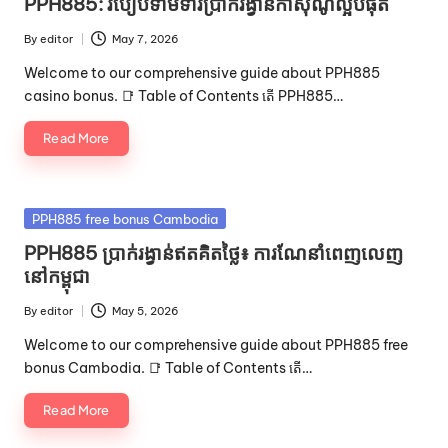
PPH885: របៀបទាមទារប្រាក់រង្វាន់កាស៊ីណូល្អបំផុត
By
editor
May 7, 2026
Posted
by
Welcome to our comprehensive guide about PPH885
casino bonus. 📑 Table of Contents តើ PPH885…
Read More
Posted
PPH885 free bonus Cambodia
in
PPH885 ប្រាក់រង្វាន់ឥតគិតថ្លៃ៖ ការណែនាំពេញលេញ
នៅកម្ពុជា
By
editor
May 5, 2026
Posted
by
Welcome to our comprehensive guide about PPH885 free
bonus Cambodia. 📑 Table of Contents តើ…
Read More