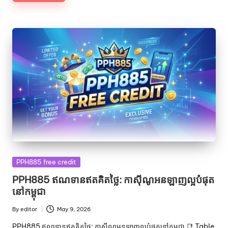
Posted
PPH885 free credit
in
PPH885 ឥណទានឥតគិតថ្លៃ: កាស៊ីណូអនឡាញល្អបំផុត
នៅកម្ពុជា
By
editor
May 9, 2026
Posted
by
PPH885 ឥណទានឥតគិតថ្លៃ: កាស៊ីណូអនឡាញល្អបំផុតនៅកម្ពុជា 📑 Table