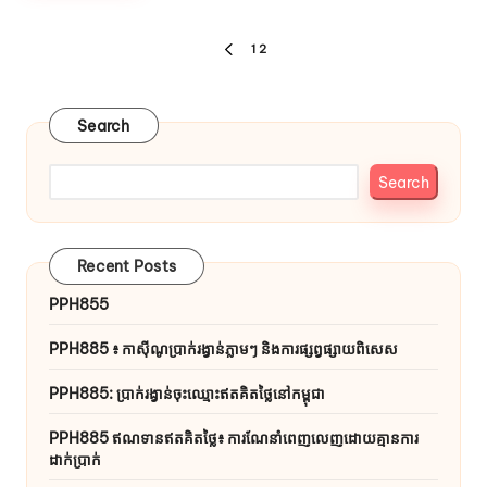
Posts
1
2
PREVIOUS
pagination
PAGE
Search
Search
Recent Posts
PPH855
PPH885 ៖ កាស៊ីណូប្រាក់រង្វាន់ភ្លាមៗ និងការផ្សព្វផ្សាយពិសេស
PPH885: ប្រាក់រង្វាន់ចុះឈ្មោះឥតគិតថ្លៃនៅកម្ពុជា
PPH885 ឥណទានឥតគិតថ្លៃ៖ ការណែនាំពេញលេញដោយគ្មានការ
ដាក់ប្រាក់