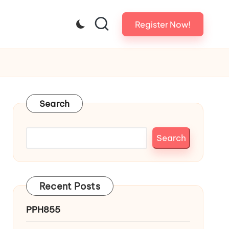
Register Now!
Search
Search
Recent Posts
PPH855