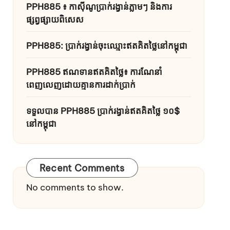
PPH885 ៖ កាស៊ីណូប្រាក់រង្វាន់ភ្លាមៗ និងការ
ផ្សព្វផ្សាយពិសេស
PPH885: ប្រាក់រង្វាន់ចុះឈ្មោះឥតគិតថ្លៃនៅកម្ពុជា
PPH885 ឥណទានឥតគិតថ្លៃ៖ ការណែនាំ
ពេញលេញដោយគ្មានការដាក់ប្រាក់
ទទួលបាន PPH885 ប្រាក់រង្វាន់ឥតគិតថ្លៃ ១០$
នៅកម្ពុជា
Recent Comments
No comments to show.